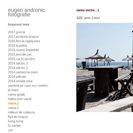
eugen andronic
vama veche . 1
fotografie
1
/22
prev
|
next
braşovul meu
2017.grecia
2017.proteste.brașov
2016.flori.la.sighișoara
2016.la.peleș
2015.nuduri.împietrite
2015.țevi.din.cet
2015.cai.în.dunăre
2014.talcioc.2
2014.talcioc.1
2014.oameni la mare
2014.pătrate
2014.strada mea
oamenii pe care nu-i vedem
la mare
vama goală
haihui prin vamă
vama.1
vama.2
milieuri de caliacra
fîşii de braşov
hong kong
în cartier
cet