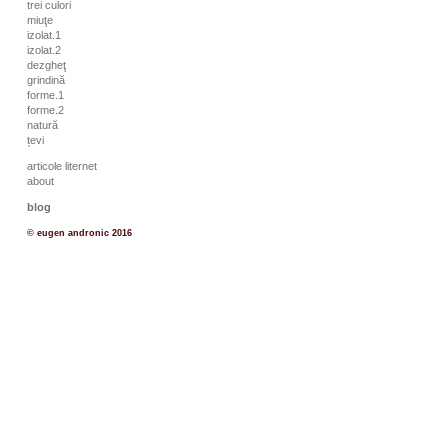
trei culori
miuţe
izolat.1
izolat.2
dezgheţ
grindină
forme.1
forme.2
natură
țevi
articole liternet
about
blog
© eugen andronic 2016