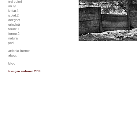
trei culori
miuţe
izolat.1
izolat.2
dezgheţ
grindină
forme.1
forme.2
natură
țevi
articole liternet
about
blog
© eugen andronic 2016