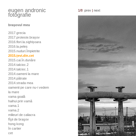
eugen andronic
1
/8
prev
|
next
fotografie
braşovul meu
2017.grecia
2017.proteste.brașov
2016.flori.la.sighișoara
2016.la.peleș
2015.nuduri.împietrite
2015.țevi.din.cet
2015.cai.în.dunăre
2014.talcioc.2
2014.talcioc.1
2014.oameni la mare
2014.pătrate
2014.strada mea
oamenii pe care nu-i vedem
la mare
vama goală
haihui prin vamă
vama.1
vama.2
milieuri de caliacra
fîşii de braşov
hong kong
în cartier
cet