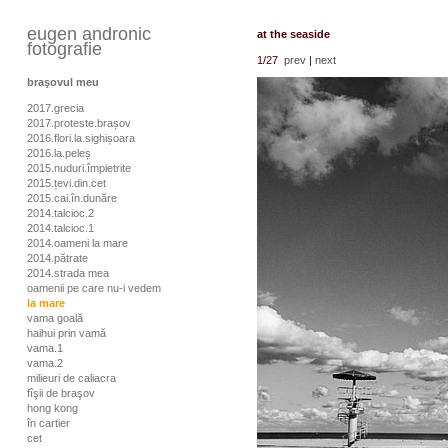
eugen andronic
at the seaside
fotografie
1
/27
prev
|
next
braşovul meu
2017.grecia
2017.proteste.brașov
2016.flori.la.sighișoara
2016.la.peleș
2015.nuduri.împietrite
2015.țevi.din.cet
2015.cai.în.dunăre
2014.talcioc.2
2014.talcioc.1
2014.oameni la mare
2014.pătrate
2014.strada mea
oamenii pe care nu-i vedem
la mare
vama goală
haihui prin vamă
vama.1
vama.2
milieuri de caliacra
fîşii de braşov
hong kong
în cartier
cet