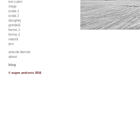
trei culori
miuţe
izolat.1
izolat.2
dezgheţ
grindină
forme.1
forme.2
natură
țevi
articole liternet
about
blog
© eugen andronic 2016