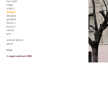
trei culori
miuţe
izolat.1
izolat.2
dezgheţ
grindină
forme.1
forme.2
natură
țevi
articole liternet
about
blog
© eugen andronic 2016