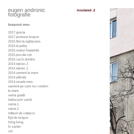
eugen andronic
insulated .2
fotografie
braşovul meu
2017.grecia
2017.proteste.brașov
2016.flori.la.sighișoara
2016.la.peleș
2015.nuduri.împietrite
2015.țevi.din.cet
2015.cai.în.dunăre
2014.talcioc.2
2014.talcioc.1
2014.oameni la mare
2014.pătrate
2014.strada mea
oamenii pe care nu-i vedem
la mare
vama goală
haihui prin vamă
vama.1
vama.2
milieuri de caliacra
fîşii de braşov
hong kong
în cartier
cet