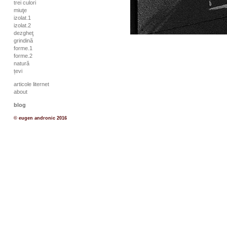
trei culori
miuţe
izolat.1
izolat.2
dezgheţ
grindină
forme.1
forme.2
natură
țevi
articole liternet
about
blog
© eugen andronic 2016