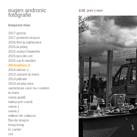
eugen andronic
1
/16
prev
|
next
fotografie
braşovul meu
2017.grecia
2017.proteste.brașov
2016.flori.la.sighișoara
2016.la.peleș
2015.nuduri.împietrite
2015.țevi.din.cet
2015.cai.în.dunăre
2014.talcioc.2
2014.talcioc.1
2014.oameni la mare
2014.pătrate
2014.strada mea
oamenii pe care nu-i vedem
la mare
vama goală
haihui prin vamă
vama.1
vama.2
milieuri de caliacra
fîşii de braşov
hong kong
în cartier
cet