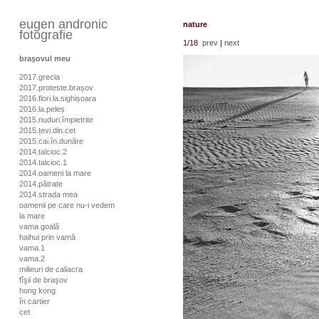
eugen andronic
nature
fotografie
1
/18
prev
|
next
braşovul meu
2017.grecia
2017.proteste.brașov
2016.flori.la.sighișoara
2016.la.peleș
2015.nuduri.împietrite
2015.țevi.din.cet
2015.cai.în.dunăre
2014.talcioc.2
2014.talcioc.1
2014.oameni la mare
2014.pătrate
2014.strada mea
oamenii pe care nu-i vedem
la mare
vama goală
haihui prin vamă
vama.1
vama.2
milieuri de caliacra
fîşii de braşov
hong kong
în cartier
cet