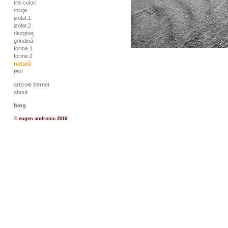
trei culori
miuţe
izolat.1
izolat.2
dezgheţ
grindină
forme.1
forme.2
natură
țevi
articole liternet
about
blog
© eugen andronic 2016