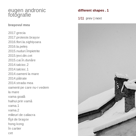
eugen andronic
different shapes . 1
fotografie
1
/11
prev
|
next
braşovul meu
2017.grecia
2017.proteste.brașov
2016.flori.la.sighișoara
2016.la.peleș
2015.nuduri.împietrite
2015.țevi.din.cet
2015.cai.în.dunăre
2014.talcioc.2
2014.talcioc.1
2014.oameni la mare
2014.pătrate
2014.strada mea
oamenii pe care nu-i vedem
la mare
vama goală
haihui prin vamă
vama.1
vama.2
milieuri de caliacra
fîşii de braşov
hong kong
în cartier
cet