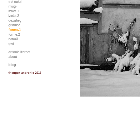
trei culori
miuţe
izolat.1
izolat.2
dezgheţ
grindină
forme.1
forme.2
natură
țevi
articole liternet
about
blog
© eugen andronic 2016